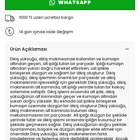
WHATSAPP
1000 TL üzeri ücretsiz kargo
14 gün içinde iade değişim
Ürün Açıklaması
Dikiş yüksüğü, dikiş makinesinde kullanılan ve kumaşın
altından geçen, alt ipliği tutan bir parçadır. İpliği kumaşın
altından yukarı doğru hareket ettirirken, üst iplikle
birleşerek düzgün ve sağlam bir dikiş oluşturur. Dikiş
yüksüğü, dikiş işleminin önemli bir parçasıdır ve dikiş
makinelerinin işlevselliği için gereklidir.Dikiş yüksüğü, dikiş
makinesinin alt kısmında, alt ipliği yerinde tutan bir kıskaç
sistemine sahiptir. Dikiş işlemi sırasında alt iplik, dikiş
yüksüğünün alt kısmından geçer ve kumaşın altından
yukarı doğru yükselir. Bu esnada üst iplikle birleşerek
kumaşın üzerinde düzgün bir dikiş oluşturur.Dikiş yüksüğü,
dikiş makinesinin alt kısmında bulunan dikiş
mekanizmasının bir parçasıdır. Alt ipliği düzgün bir şekilde
yerinde tutar ve dikiş işlemi sırasında ipliğin kusursuz bir
şekilde geçmesini sağlar. Dikiş yüksüğünün doğru şekilde
ayarlanması, başarılı ve düzgün dikişler elde etmek için
önemlidir.Dikiş yüksüğü, dikiş makinelerinin farklı
modellerine ve tiplerine göre değişiklik gösterebilir. Ancak