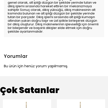
genel olarak, alt ipliği düzgün bir şekilde yerinde tutan ve
dikiş işlemi sırasında hareket ettiren bir mekanizmaya
sahiptir.Sonuç olarak, dikiş yüksüğü, dikiş makinesinin alt
kısmında bulunan ve alt ipliği düzgün bir şekilde yerinde
tutan bir parçadır. Dikiş işlemi sırasında alt ipliği kumaşın
altından yukarı doğru taşır ve üst iplikle birleşerek düzgün
bir dikiş oluşturur. Dikiş makinelerinin işlevselliği için önemli
bir bileşendir ve başarılı dikişler elde etmek için doğru
şekilde ayarlanmalıdır.
Yorumlar
Bu ürün için henüz yorum yapılmamış.
Çok Satanlar