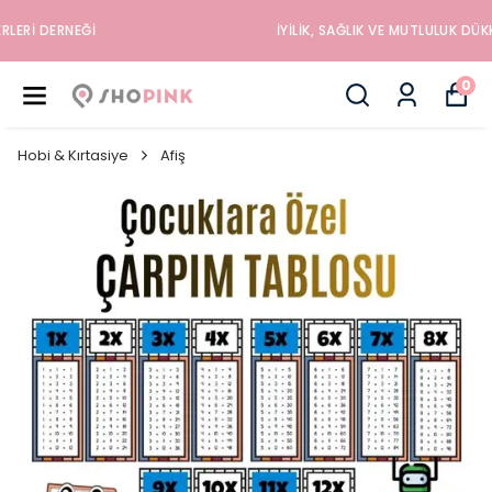
İYILIK, SAĞLIK VE MUTLULUK DÜKKANINA HOŞGELDINIZ
0
Hobi & Kırtasiye
Afiş