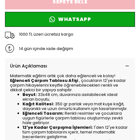
SEPETE EKLE
WHATSAPP
1000 TL üzeri ücretsiz kargo
14 gün içinde iade değişim
Ürün Açıklaması
Matematik eğitimi artık çok daha eğlenceli ve kolay!
Eğlenceli Çarpım Tablosu Afişi
, çocukların 12'ye kadar
çarpım hikayelerini keyifle öğrenebilecekleri renkli ve
dikkat çekici bir yapıya sahiptir.
Boyut:
33x48 cm, duvarınıza asılabilecek ideal
ekran boyutu.
Kağıt Kalitesi:
350 gr parlak veya mat kuşe kağıt,
dayanıklı ve uzun ömürlü kullanım için tasarlanmıştır.
Eğlenceli Tasarım:
Renkli resimler ve çocuklara
uygun figürlerle çarpım tablosu oluşturmayı zevkli
hale getiriyor.
12'ye Kadar Çarpışma İşlemleri:
1'den 12'ye kadar
tüm çarpım tablolarını içerir, temel matematik
becerilerini geliştirme.