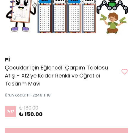
Pİ
Çocuklar İçin Eğlenceli Çarpım Tablosu
Afişi - X12'ye Kadar Renkli ve Öğretici
Tasarım Mavi
Ürün Kodu
:
Pİ-224611118
₺ 180.00
%
17
₺ 150.00