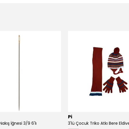
Pi
akış İğnesi 3/9 6'lı