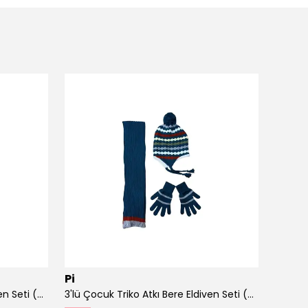
Pi
Radi
3'lü Çocuk Triko Atkı Bere Eldiven Seti (3-7 Yaş) – Kışlık Aksesuar Takımı Kırmızı
3'lü Çocuk Triko Atkı Bere Eldiven Seti (3-7 Yaş) – Kışlık Aksesuar Takımı Lacivert
Adaçay