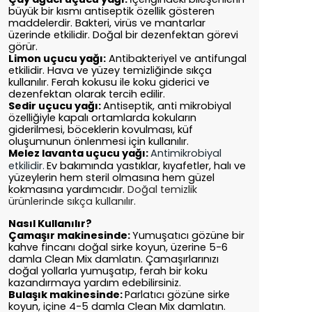
büyük bir kısmı antiseptik özellik gösteren
maddelerdir. Bakteri, virüs ve mantarlar
üzerinde etkilidir. Doğal bir dezenfektan görevi
görür.
Limon uçucu yağı:
Antibakteriyel ve antifungal
etkilidir. Hava ve yüzey temizliğinde sıkça
kullanılır. Ferah kokusu ile koku giderici ve
dezenfektan olarak tercih edilir.
Sedir uçucu yağı:
Antiseptik, anti mikrobiyal
özelliğiyle kapalı ortamlarda kokuların
giderilmesi, böceklerin kovulması, küf
oluşumunun önlenmesi için kullanılır.
Melez lavanta uçucu yağı:
Antimikrobiyal
etkilidir.
Ev bakımında yastıklar, kıyafetler, halı ve
yüzeylerin hem steril olmasına hem güzel
kokmasına yardımcıdır.
Doğal temizlik
ürünlerinde sıkça kullanılır.
Nasıl Kullanılır?
Çamaşır makinesinde:
Yumuşatıcı gözüne bir
kahve fincanı doğal sirke koyun, üzerine 5-6
damla Clean Mix damlatın. Çamaşırlarınızı
doğal yollarla yumuşatıp, ferah bir koku
kazandırmaya yardım edebilirsiniz.
Bulaşık makinesinde:
Parlatıcı gözüne sirke
koyun, içine 4-5 damla Clean Mix damlatın.