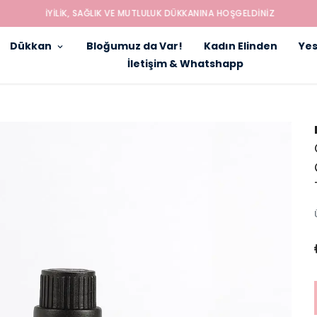
İYILIK, SAĞLIK VE MUTLULUK DÜKKANINA HOŞGELDINIZ
Dükkan
Bloğumuz da Var!
Kadın Elinden
Yes
İletişim & Whatshapp