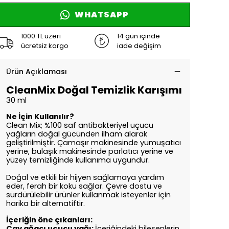
WHATSAPP
1000 TL üzeri
14 gün içinde
ücretsiz kargo
iade değişim
Ürün Açıklaması
CleanMix Doğal Temizlik Karışımı
30 ml
Ne İçin Kullanılır?
Clean Mix; %100 saf antibakteriyel uçucu
yağların doğal gücünden ilham alarak
geliştirilmiştir. Çamaşır makinesinde yumuşatıcı
yerine, bulaşık makinesinde parlatıcı yerine ve
yüzey temizliğinde kullanıma uygundur.
Doğal ve etkili bir hijyen sağlamaya yardım
eder, ferah bir koku sağlar.
Çevre dostu ve
sürdürülebilir ürünler kullanmak isteyenler için
harika bir alternatiftir.
İçeriğin öne çıkanları:
Çay ağacı uçucu yağı:
İçeriğindeki bileşenlerin