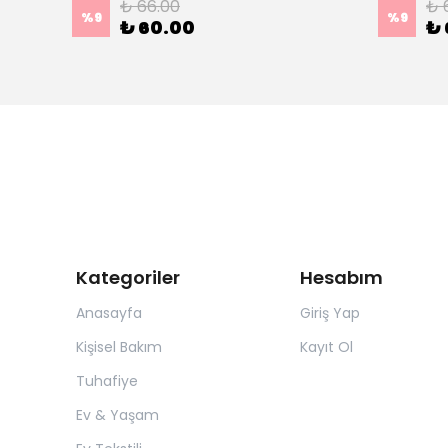
₺ 66.00
₺ 
%
9
%
9
₺ 60.00
₺ 
Kategoriler
Hesabım
Anasayfa
Giriş Yap
Kişisel Bakım
Kayıt Ol
Tuhafiye
Ev & Yaşam