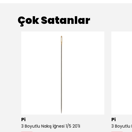
Çok Satanlar
Pi
Pi
Ahşap Minimal Dekoratif Duvar Saati - 33x33 cm Koyu Yeşil
3 Boyutlu Nakış İğnesi 1/5 20'li
3 Boyutlu N