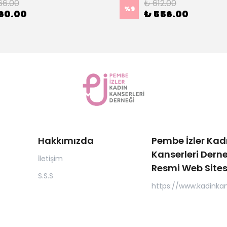
66.00
₺ 612.00
%
9
60.00
₺ 556.00
Hakkımızda
Pembe İzler Kad
Kanserleri Derne
İletişim
Resmi Web Sites
S.S.S
https://www.kadinkan