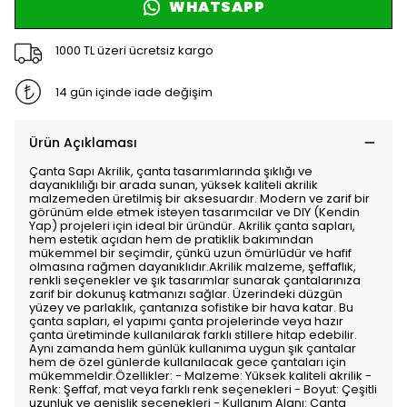
WHATSAPP
1000 TL üzeri ücretsiz kargo
14 gün içinde iade değişim
Ürün Açıklaması
Çanta Sapı Akrilik, çanta tasarımlarında şıklığı ve
dayanıklılığı bir arada sunan, yüksek kaliteli akrilik
malzemeden üretilmiş bir aksesuardır. Modern ve zarif bir
görünüm elde etmek isteyen tasarımcılar ve DIY (Kendin
Yap) projeleri için ideal bir üründür. Akrilik çanta sapları,
hem estetik açıdan hem de pratiklik bakımından
mükemmel bir seçimdir, çünkü uzun ömürlüdür ve hafif
olmasına rağmen dayanıklıdır.Akrilik malzeme, şeffaflık,
renkli seçenekler ve şık tasarımlar sunarak çantalarınıza
zarif bir dokunuş katmanızı sağlar. Üzerindeki düzgün
yüzey ve parlaklık, çantanıza sofistike bir hava katar. Bu
çanta sapları, el yapımı çanta projelerinde veya hazır
çanta üretiminde kullanılarak farklı stillere hitap edebilir.
Aynı zamanda hem günlük kullanıma uygun şık çantalar
hem de özel günlerde kullanılacak gece çantaları için
mükemmeldir.Özellikler: - Malzeme: Yüksek kaliteli akrilik -
Renk: Şeffaf, mat veya farklı renk seçenekleri - Boyut: Çeşitli
uzunluk ve genişlik seçenekleri - Kullanım Alanı: Çanta