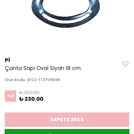
Pİ
Çanta Sapı Oval Siyah 18 cm
Ürün Kodu
:
EFCL-173709098
₺ 253.00
%
9
₺ 230.00
SEPETE EKLE