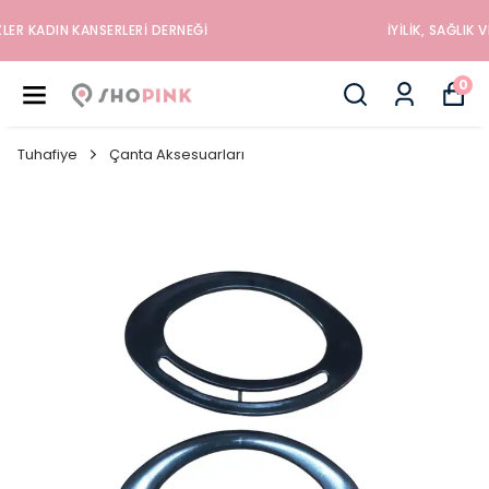
İYILIK, SAĞLIK VE MUTLULUK DÜKKANINA HOŞGELDINIZ
0
Tuhafiye
Çanta Aksesuarları