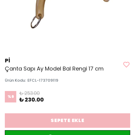
Pİ
Çanta Sapı Ay Model Bal Rengi 17 cm
Ürün Kodu
:
EFCL-173709119
₺ 253.00
%
9
₺ 230.00
SEPETE EKLE