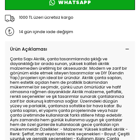
WHATSAPP
1000 TL üzeri ücretsiz kargo
14 gün içinde iade değişim
Ürün Açıklaması
Çanta Sapı Akrilik, çanta tasarımlarında şıklığı ve
dayanıklılığı bir arada sunan, yüksek kaliteli akrilik
malzemeden üretilmiş bir aksesuardır. Modern ve zarif bir
görünüm elde etmek isteyen tasarımcılar ve DIY (Kendin
Yap) projeleri için ideal bir üründür. Akrilik çanta sapları,
hem estetik açıdan hem de pratiklik bakımından
mükemmel bir seçimdir, çünkü uzun ömürlüdür ve hafif
olmasına rağmen dayanıklıdır.Akrilik malzeme, şeffaflık,
renkli seçenekler ve şık tasarımlar sunarak çantalarınıza
zarif bir dokunuş katmanızı sağlar. Üzerindeki düzgün
yüzey ve parlaklık, çantanıza sofistike bir hava katar. Bu
çanta sapları, el yapımı çanta projelerinde veya hazır
çanta üretiminde kullanılarak farklı stillere hitap edebilir.
Aynı zamanda hem günlük kullanıma uygun şık çantalar
hem de özel günlerde kullanılacak gece çantaları için
mükemmeldir.Özellikler: - Malzeme: Yüksek kaliteli akrilik -
Renk: Şeffaf, mat veya farklı renk seçenekleri - Boyut: Çeşitli
uzunluk ve genişlik seçenekleri - Kullanım Alanı: Çanta