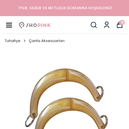
İYILIK, SAĞLIK VE MUTLULUK DÜKKANINA HOŞGELDINIZ
0
Tuhafiye
Çanta Aksesuarları