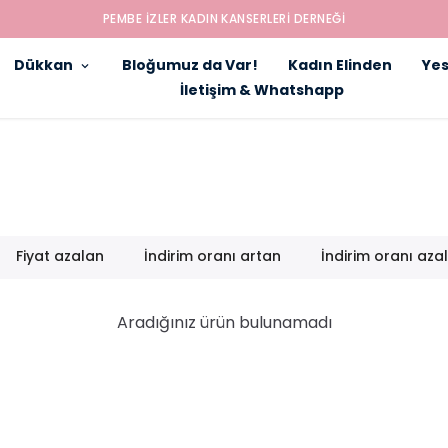
PEMBE İZLER KADIN KANSERLERI DERNEĞI
Dükkan
Bloğumuz da Var!
Kadın Elinden
Yes
İletişim & Whatshapp
Fiyat azalan
İndirim oranı artan
İndirim oranı aza
Aradığınız ürün bulunamadı