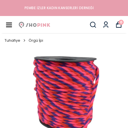
İYILIK, SAĞLIK VE MUTLULUK DÜKKANINA HOŞGELD
0
Tuhafiye
Örgü İpi