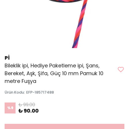
Pİ
Bileklik ipi, Hediye Paketleme ipi, Şans,
Bereket, Aşk, Şifa, Güç 10 mm Pamuk 10
metre Fuşya
Ürün Kodu
:
EFP-185717488
₺ 99.00
%
9
₺ 90.00