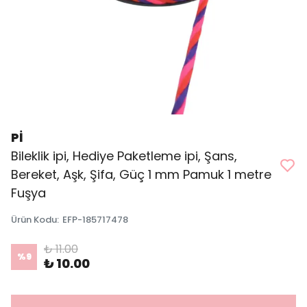
Pİ
Bileklik ipi, Hediye Paketleme ipi, Şans,
Bereket, Aşk, Şifa, Güç 1 mm Pamuk 1 metre
Fuşya
Ürün Kodu
:
EFP-185717478
₺ 11.00
%
9
₺ 10.00