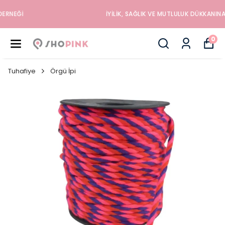
İYILIK, SAĞLIK VE MUTLULUK DÜKKANINA HOŞGELDINIZ
0
Tuhafiye
Örgü İpi