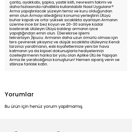
çanta, ayakkabı, şapka, yastık kılıfı, nevresim takımı ve
daha fazlasında rahatlıkla kullanılabilir.Nasıl Uygulanır?
Arma yapıştırılacak yüzeyin temiz ve kuru olduğundan
emin olun.Armayı istediğiniz konuma yerleştirin.Ütüyü
buhar kapalı ve orta-yüksek sıcaklıkta ayarlayın.Armanın
üzerine ince bir bez koyun ve 20-30 saniye kadar
bastırarak ütüleyin.Ütüyü kaldırıp armanın iyice
yapıştığından emin olun. (Gerekirse işlemi
tekrarlayın.)İpucu: Armanın daha uzun ömürlü olması için
ters çevirerek yıkayınız ve düşük sıcaklıkta ütüleyiniz.Kendi
tarzınızı yaratmanın, eski kıyafetlerinize yeni bir hava
katmanın ya da kişisel dokunuşlarla hediyelerinizi
özelleştirmenin harika bir yolu olan Aplike Ütü ile Yapışan
Arma ile yaratıcılığınızı konuşturun! Hemen sipariş verin ve
stilinize farklılık katın.
Yorumlar
Bu ürün için henüz yorum yapılmamış.