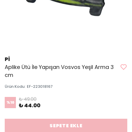
Pİ
Aplike Ütü İle Yapışan Vosvos Yeşil Arma 3
cm
Ürün Kodu
:
EF-223018167
₺ 49.00
%
10
₺ 44.00
SEPETE EKLE