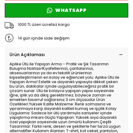
WHATSAPP
1000 TL üzeri ücretsiz kargo
14 gün içinde iade değişim
Ürün Açıklaması
Aplike Ütü ile Yapışan Arma – Pratik ve Şık Tasarımın
Buluşma Noktası!Kıyafetlerinizi, çantalarınızı,
aksesuarlarınızı ya da ev tekstili ürünlerinizi
kişiselleştirmenin en kolay ve eğlenceli yolu: Aplike Ütü ile
Yapışan Arma! Estetik ve dayanıklı yapısıyla dikkat çeken
bu ürün, dakikalar içinde uygulayabileceğiniz pratik bir
çözüm sunar. Ütü ile kolayca yapışan yapısı sayesinde
iğne, iplik ya da dikiş gerektirmez; böylece zaman ve
emekten tasarruf sağlarsınız.3 cm ölçüsüdür.Ürün
Özellikleri:Yüksek Kalite Malzeme: Renk solmasına ve
yıpranmaya karşı dayanıklı kaliteli kumaş ve işçilik.Kolay
Uygulama: Sadece bir ütü yardımıyla saniyeler içinde
yapıştırma imkanı.Güçlü Yapışkan: Yüksek ısıya dayanıklı
özel yapışkan sayesinde uzun ömürlü kullanım.Çeşitli
Tasarımlar: Farklı renk, desen ve şekillerle her tarza uygun
alternatifler.Kullanım Alanları: T-shirt, kot ceket, pantolon,