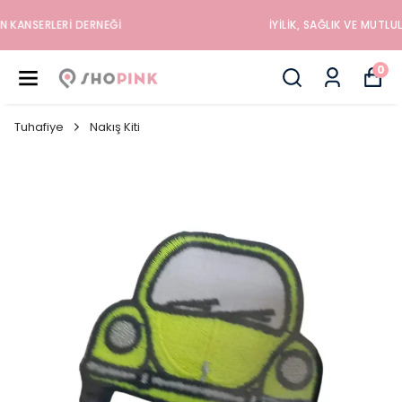
İYILIK, SAĞLIK VE MUTLULUK DÜKKANINA HOŞGELDINIZ
0
Tuhafiye
Nakış Kiti