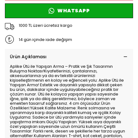
WHATSAPP
1000 TL üzeri ücretsiz kargo
14 gün içinde iade değişim
Ürün Açıklaması
Aplike Ütü ile Yapışan Arma – Pratik ve Şık Tasarımın
Buluşma Noktası!Kıyafetlerinizi, çantalarınızı,
aksesuarlarınızı ya da ev tekstili ürünlerinizi
kişiselleştirmenin en kolay ve eğlenceli yolu: Aplike Ütü ile
Yapışan Arma! Estetik ve dayanıklı yapısıyla dikkat çeken
bu ürün, dakikalar içinde uygulayabileceğiniz pratik bir
çözüm sunar. Ütü ile kolayca yapışan yapısı sayesinde
iğne, iplik ya da dikiş gerektirmez; böylece zaman ve
emekten tasarruf sağlarsınız. 4 cm ölçüsüdür.Ürün
Özellikleri:Yüksek Kalite Malzeme: Renk solmasına ve
yıpranmaya karşı dayanıklı kaliteli kumaş ve işçilik.Kolay
Uygulama: Sadece bir ütü yardımıyla saniyeler içinde
yapıştırma imkanı.Güçlü Yapışkan: Yüksek ısıya dayanıklı
özel yapışkan sayesinde uzun ömürlü kullanım.Çeşitli
Tasarımlar: Farklı renk, desen ve şekillerle her tarza uygun
alternatifler.Kullanım Alanları: T-shirt, kot ceket, pantolon,