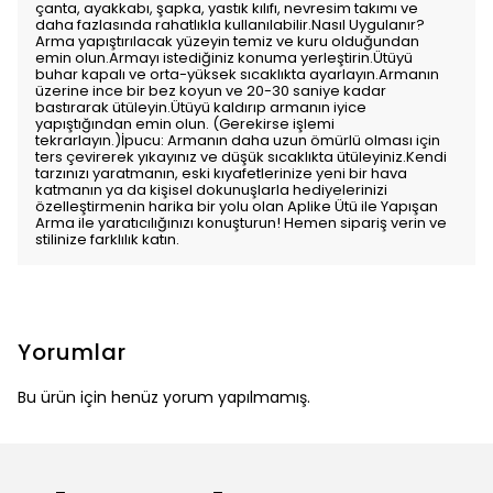
çanta, ayakkabı, şapka, yastık kılıfı, nevresim takımı ve
daha fazlasında rahatlıkla kullanılabilir.Nasıl Uygulanır?
Arma yapıştırılacak yüzeyin temiz ve kuru olduğundan
emin olun.Armayı istediğiniz konuma yerleştirin.Ütüyü
buhar kapalı ve orta-yüksek sıcaklıkta ayarlayın.Armanın
üzerine ince bir bez koyun ve 20-30 saniye kadar
bastırarak ütüleyin.Ütüyü kaldırıp armanın iyice
yapıştığından emin olun. (Gerekirse işlemi
tekrarlayın.)İpucu: Armanın daha uzun ömürlü olması için
ters çevirerek yıkayınız ve düşük sıcaklıkta ütüleyiniz.Kendi
tarzınızı yaratmanın, eski kıyafetlerinize yeni bir hava
katmanın ya da kişisel dokunuşlarla hediyelerinizi
özelleştirmenin harika bir yolu olan Aplike Ütü ile Yapışan
Arma ile yaratıcılığınızı konuşturun! Hemen sipariş verin ve
stilinize farklılık katın.
Yorumlar
Bu ürün için henüz yorum yapılmamış.