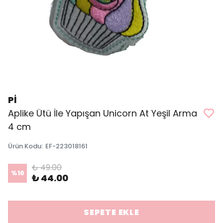
Pİ
Aplike Ütü İle Yapışan Unicorn At Yeşil Arma
4 cm
Ürün Kodu
:
EF-223018161
₺ 49.00
%
10
₺ 44.00
SEPETE EKLE