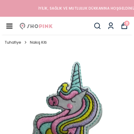
İYILIK, SAĞLIK VE MUTLULUK DÜKKANINA HOŞGELDINIZ
0
Tuhafiye
Nakış Kiti