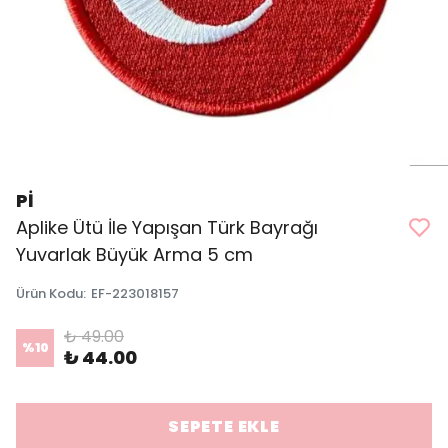
Pİ
Aplike Ütü İle Yapışan Türk Bayrağı
Yuvarlak Büyük Arma 5 cm
Ürün Kodu
:
EF-223018157
₺ 49.00
%
10
₺ 44.00
SEPETE EKLE