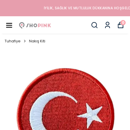
İYILIK, SAĞLIK VE MUTLULUK DÜKKANINA HOŞGELDINIZ
0
Tuhafiye
Nakış Kiti