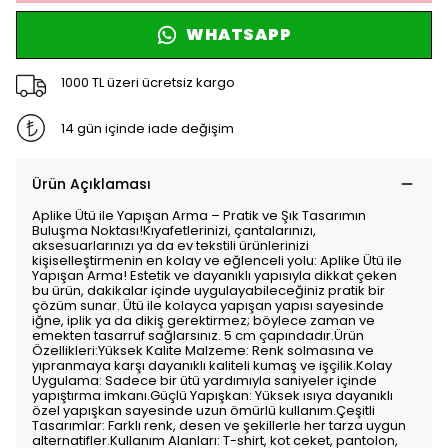
WHATSAPP
1000 TL üzeri ücretsiz kargo
14 gün içinde iade değişim
Ürün Açıklaması
Aplike Ütü ile Yapışan Arma – Pratik ve Şık Tasarımın
Buluşma Noktası!Kıyafetlerinizi, çantalarınızı,
aksesuarlarınızı ya da ev tekstili ürünlerinizi
kişiselleştirmenin en kolay ve eğlenceli yolu: Aplike Ütü ile
Yapışan Arma! Estetik ve dayanıklı yapısıyla dikkat çeken
bu ürün, dakikalar içinde uygulayabileceğiniz pratik bir
çözüm sunar. Ütü ile kolayca yapışan yapısı sayesinde
iğne, iplik ya da dikiş gerektirmez; böylece zaman ve
emekten tasarruf sağlarsınız. 5 cm çapındadır.Ürün
Özellikleri:Yüksek Kalite Malzeme: Renk solmasına ve
yıpranmaya karşı dayanıklı kaliteli kumaş ve işçilik.Kolay
Uygulama: Sadece bir ütü yardımıyla saniyeler içinde
yapıştırma imkanı.Güçlü Yapışkan: Yüksek ısıya dayanıklı
özel yapışkan sayesinde uzun ömürlü kullanım.Çeşitli
Tasarımlar: Farklı renk, desen ve şekillerle her tarza uygun
alternatifler.Kullanım Alanları: T-shirt, kot ceket, pantolon,