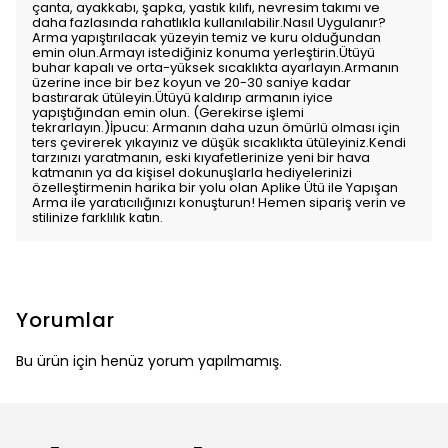
çanta, ayakkabı, şapka, yastık kılıfı, nevresim takımı ve
daha fazlasında rahatlıkla kullanılabilir.Nasıl Uygulanır?
Arma yapıştırılacak yüzeyin temiz ve kuru olduğundan
emin olun.Armayı istediğiniz konuma yerleştirin.Ütüyü
buhar kapalı ve orta-yüksek sıcaklıkta ayarlayın.Armanın
üzerine ince bir bez koyun ve 20-30 saniye kadar
bastırarak ütüleyin.Ütüyü kaldırıp armanın iyice
yapıştığından emin olun. (Gerekirse işlemi
tekrarlayın.)İpucu: Armanın daha uzun ömürlü olması için
ters çevirerek yıkayınız ve düşük sıcaklıkta ütüleyiniz.Kendi
tarzınızı yaratmanın, eski kıyafetlerinize yeni bir hava
katmanın ya da kişisel dokunuşlarla hediyelerinizi
özelleştirmenin harika bir yolu olan Aplike Ütü ile Yapışan
Arma ile yaratıcılığınızı konuşturun! Hemen sipariş verin ve
stilinize farklılık katın.
Yorumlar
Bu ürün için henüz yorum yapılmamış.