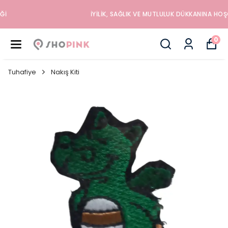
İYILIK, SAĞLIK VE MUTLULUK DÜKKANINA HOŞGELDINIZ
0
Tuhafiye
Nakış Kiti