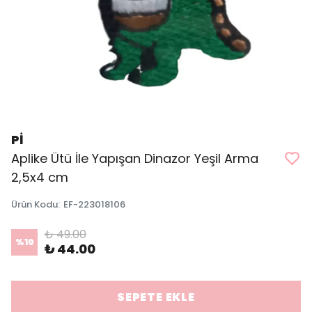
Pİ
Aplike Ütü İle Yapışan Dinazor Yeşil Arma
2,5x4 cm
Ürün Kodu
:
EF-223018106
₺ 49.00
%
10
₺ 44.00
SEPETE EKLE