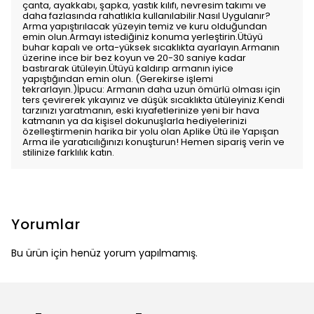
çanta, ayakkabı, şapka, yastık kılıfı, nevresim takımı ve
daha fazlasında rahatlıkla kullanılabilir.Nasıl Uygulanır?
Arma yapıştırılacak yüzeyin temiz ve kuru olduğundan
emin olun.Armayı istediğiniz konuma yerleştirin.Ütüyü
buhar kapalı ve orta-yüksek sıcaklıkta ayarlayın.Armanın
üzerine ince bir bez koyun ve 20-30 saniye kadar
bastırarak ütüleyin.Ütüyü kaldırıp armanın iyice
yapıştığından emin olun. (Gerekirse işlemi
tekrarlayın.)İpucu: Armanın daha uzun ömürlü olması için
ters çevirerek yıkayınız ve düşük sıcaklıkta ütüleyiniz.Kendi
tarzınızı yaratmanın, eski kıyafetlerinize yeni bir hava
katmanın ya da kişisel dokunuşlarla hediyelerinizi
özelleştirmenin harika bir yolu olan Aplike Ütü ile Yapışan
Arma ile yaratıcılığınızı konuşturun! Hemen sipariş verin ve
stilinize farklılık katın.
Yorumlar
Bu ürün için henüz yorum yapılmamış.