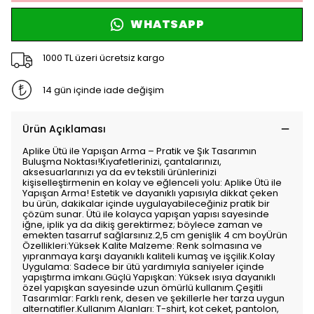
WHATSAPP
1000 TL üzeri ücretsiz kargo
14 gün içinde iade değişim
Ürün Açıklaması
Aplike Ütü ile Yapışan Arma – Pratik ve Şık Tasarımın
Buluşma Noktası!Kıyafetlerinizi, çantalarınızı,
aksesuarlarınızı ya da ev tekstili ürünlerinizi
kişiselleştirmenin en kolay ve eğlenceli yolu: Aplike Ütü ile
Yapışan Arma! Estetik ve dayanıklı yapısıyla dikkat çeken
bu ürün, dakikalar içinde uygulayabileceğiniz pratik bir
çözüm sunar. Ütü ile kolayca yapışan yapısı sayesinde
iğne, iplik ya da dikiş gerektirmez; böylece zaman ve
emekten tasarruf sağlarsınız.2,5 cm genişlik 4 cm boyÜrün
Özellikleri:Yüksek Kalite Malzeme: Renk solmasına ve
yıpranmaya karşı dayanıklı kaliteli kumaş ve işçilik.Kolay
Uygulama: Sadece bir ütü yardımıyla saniyeler içinde
yapıştırma imkanı.Güçlü Yapışkan: Yüksek ısıya dayanıklı
özel yapışkan sayesinde uzun ömürlü kullanım.Çeşitli
Tasarımlar: Farklı renk, desen ve şekillerle her tarza uygun
alternatifler.Kullanım Alanları: T-shirt, kot ceket, pantolon,