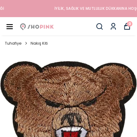
İYILIK, SAĞLIK VE MUTLULUK DÜKKANINA HOŞGELDINIZ
0
Tuhafiye
Nakış Kiti