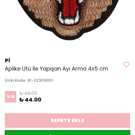
Pİ
Aplike Ütü İle Yapışan Ayı Arma 4x5 cm
Ürün Kodu
:
EF-223018101
₺ 49.00
%
10
₺ 44.00
SEPETE EKLE