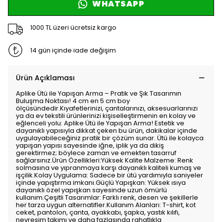
WHATSAPP
1000 TL üzeri ücretsiz kargo
14 gün içinde iade değişim
Ürün Açıklaması
Aplike Ütü ile Yapışan Arma – Pratik ve Şık Tasarımın
Buluşma Noktası! 4 cm en 5 cm boy
ölçüsündedir.Kıyafetlerinizi, çantalarınızı, aksesuarlarınızı
ya da ev tekstili ürünlerinizi kişiselleştirmenin en kolay ve
eğlenceli yolu: Aplike Ütü ile Yapışan Arma! Estetik ve
dayanıklı yapısıyla dikkat çeken bu ürün, dakikalar içinde
uygulayabileceğiniz pratik bir çözüm sunar. Ütü ile kolayca
yapışan yapısı sayesinde iğne, iplik ya da dikiş
gerektirmez; böylece zaman ve emekten tasarruf
sağlarsınız.Ürün Özellikleri:Yüksek Kalite Malzeme: Renk
solmasına ve yıpranmaya karşı dayanıklı kaliteli kumaş ve
işçilik.Kolay Uygulama: Sadece bir ütü yardımıyla saniyeler
içinde yapıştırma imkanı.Güçlü Yapışkan: Yüksek ısıya
dayanıklı özel yapışkan sayesinde uzun ömürlü
kullanım.Çeşitli Tasarımlar: Farklı renk, desen ve şekillerle
her tarza uygun alternatifler.Kullanım Alanları: T-shirt, kot
ceket, pantolon, çanta, ayakkabı, şapka, yastık kılıfı,
nevresim takımı ve daha fazlasında rahatlıkla