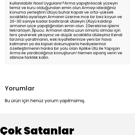
kullanılabilir.Nasıl Uygulanır?Arma yapıştırılacak yüzeyin
temiz ve kuru olduğundan emin olun.Armayı istediğiniz
konuma yerleştirin.Ütüyü buhar kapalı ve orta-yüksek
sıcaklıkta ayarlayın.Armanın üzerine ince bir bez koyun ve
20-30 saniye kadar bastırarak ütüleyin.Ütüyü kaldırıp
armanın iyice yapıştığından emin olun. (Gerekirse işlemi
tekrarlayın.)İpucu: Armanın daha uzun ömürlü olması için
ters çevirerek yıkayınız ve düşük sıcaklıkta ütüleyiniz.Kendi
tarzınızı yaratmanın, eski kıyafetlerinize yeni bir hava
katmanın ya da kişisel dokunuşlarla hediyelerinizi
özelleştirmenin harika bir yolu olan Aplike Ütü ile Yapışan
Arma ile yaratıcılığınızı konuşturun! Hemen sipariş verin ve
stilinize farklılık katın.
Yorumlar
Bu ürün için henüz yorum yapılmamış.
Çok Satanlar