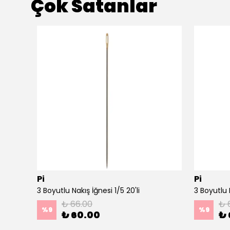
Çok Satanlar
Pi
Pi
Ahşap Minimal Dekoratif Duvar Saati - 33x33 cm Koyu Yeşil
3 Boyutlu Nakış İğnesi 1/5 20'li
3 Boyutlu N
₺ 66.00
₺ 
%
9
%
9
₺ 60.00
₺ 