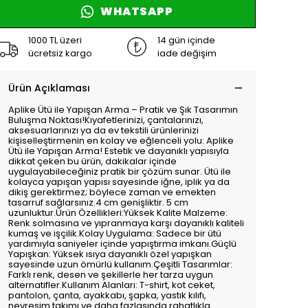
WHATSAPP
1000 TL üzeri
14 gün içinde
ücretsiz kargo
iade değişim
Ürün Açıklaması
Aplike Ütü ile Yapışan Arma – Pratik ve Şık Tasarımın
Buluşma Noktası!Kıyafetlerinizi, çantalarınızı,
aksesuarlarınızı ya da ev tekstili ürünlerinizi
kişiselleştirmenin en kolay ve eğlenceli yolu: Aplike
Ütü ile Yapışan Arma! Estetik ve dayanıklı yapısıyla
dikkat çeken bu ürün, dakikalar içinde
uygulayabileceğiniz pratik bir çözüm sunar. Ütü ile
kolayca yapışan yapısı sayesinde iğne, iplik ya da
dikiş gerektirmez; böylece zaman ve emekten
tasarruf sağlarsınız.4 cm genişliktir. 5 cm
uzunluktur.Ürün Özellikleri:Yüksek Kalite Malzeme:
Renk solmasına ve yıpranmaya karşı dayanıklı kaliteli
kumaş ve işçilik.Kolay Uygulama: Sadece bir ütü
yardımıyla saniyeler içinde yapıştırma imkanı.Güçlü
Yapışkan: Yüksek ısıya dayanıklı özel yapışkan
sayesinde uzun ömürlü kullanım.Çeşitli Tasarımlar:
Farklı renk, desen ve şekillerle her tarza uygun
alternatifler.Kullanım Alanları: T-shirt, kot ceket,
pantolon, çanta, ayakkabı, şapka, yastık kılıfı,
nevresim takımı ve daha fazlasında rahatlıkla