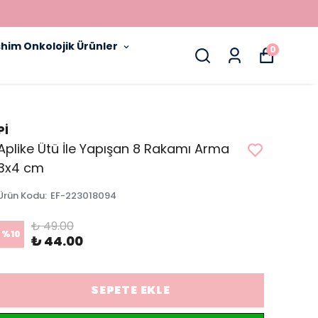
him Onkolojik Ürünler
0
Pİ
Aplike Ütü İle Yapışan 8 Rakamı Arma
3x4 cm
Ürün Kodu
:
EF-223018094
₺ 49.00
%
10
₺ 44.00
SEPETE EKLE