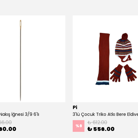
Pi
akış İğnesi 3/9 6'lı
66.00
₺ 612.00
%
9
60.00
₺ 556.00