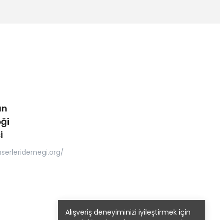
ın
ği
i
serleridernegi.org/
Alışveriş deneyiminizi iyileştirmek için