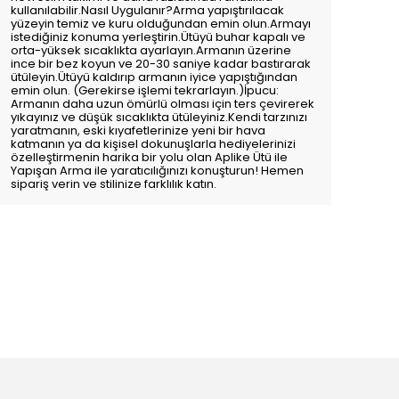
kullanılabilir.Nasıl Uygulanır?Arma yapıştırılacak
yüzeyin temiz ve kuru olduğundan emin olun.Armayı
istediğiniz konuma yerleştirin.Ütüyü buhar kapalı ve
orta-yüksek sıcaklıkta ayarlayın.Armanın üzerine
ince bir bez koyun ve 20-30 saniye kadar bastırarak
ütüleyin.Ütüyü kaldırıp armanın iyice yapıştığından
emin olun. (Gerekirse işlemi tekrarlayın.)İpucu:
Armanın daha uzun ömürlü olması için ters çevirerek
yıkayınız ve düşük sıcaklıkta ütüleyiniz.Kendi tarzınızı
yaratmanın, eski kıyafetlerinize yeni bir hava
katmanın ya da kişisel dokunuşlarla hediyelerinizi
özelleştirmenin harika bir yolu olan Aplike Ütü ile
Yapışan Arma ile yaratıcılığınızı konuşturun! Hemen
sipariş verin ve stilinize farklılık katın.