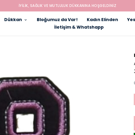
İYILIK, SAĞLIK VE MUTLULUK DÜKKANINA HOŞGELDINIZ
Dükkan
Bloğumuz da Var!
Kadın Elinden
Yes
İletişim & Whatshapp