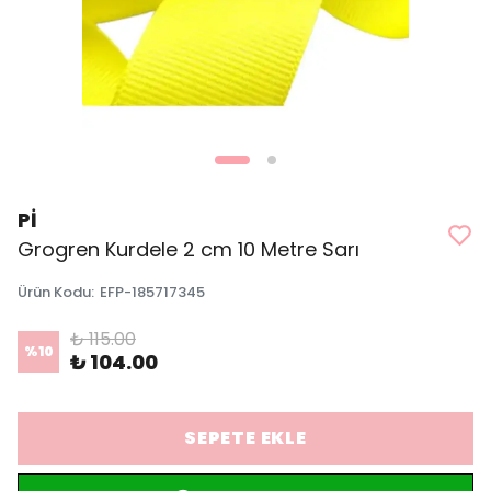
Pİ
Grogren Kurdele 2 cm 10 Metre Sarı
Ürün Kodu
:
EFP-185717345
₺ 115.00
%
10
₺ 104.00
SEPETE EKLE