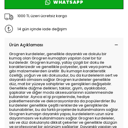
WHATSAPP
1000 TL üzeri ücretsiz kargo
14 gün içinde iade değişim
Ürün Açıklaması
Grogren kurdeleler, genellikle dayanıklı ve dokulu bir
kumaş olan Grogren kumaştan yapılan özel bir tür
kurdeledir. Grogren kumaşı, yatay çizgili bir doku ile
karakterizedir ve genellikle polyester, ipek veya pamuk
gibi malzemelerden üretilir. Bu kumaşın karakteristik
özelliği, yoğun ve sıkı dokusudur, bu da kurdelelerin sert ve
dayanıklı olmasını sağlar.Grogren kurdeleler genellikle
düz, mat bir yüzeye sahiptirler ve genişlikleri değişebilir.
Genellikle düğme delikleri, takılar, giyim, ayakkabılar,
şapkalar ve diğer moda aksesuarlarının süslenmesinde
kullanılırlar. Ayrıca el işi projelerinde, hediye
paketlemesinde ve dekorasyonlarda da popülerdirler.Bu
kurdeleler genellikle çeşitli renklerde ve genişliklerde
bulunabilirler, bu da farklı projelerde kullanılmalarını sağlar.
Grogren kumaşın dayanıklı yapısı, kurdelelerin uzun süre
dayanmasını ve kullanılmasını sağlar.Grogren kurdeleler,
sıkı ve düz dokularıyla dikkat çekerler ve genellikle düzgün
ve profesyonel bir görünüm sağlarlar. Dayanıklı yapıları ve